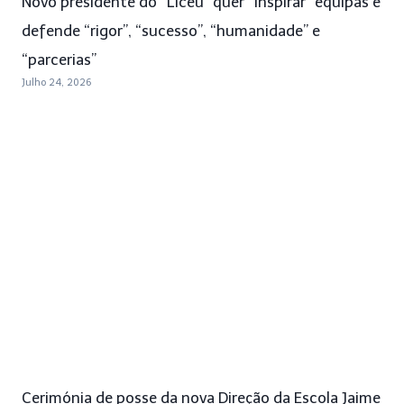
Novo presidente do “Liceu” quer “inspirar” equipas e
defende “rigor”, “sucesso”, “humanidade” e
“parcerias”
Julho 24, 2026
Cerimónia de posse da nova Direção da Escola Jaime