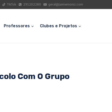
TikTok
291202280
geral@jaimemoniz.com
Professores
Clubes e Projetos
ocolo Com O Grupo