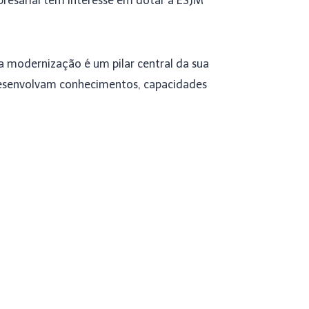
presarial tem interesse em dotar a ESJM
a modernização é um pilar central da sua
 desenvolvam conhecimentos, capacidades