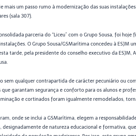
je mais um passo rumo à modernização das suas instalaçõ
es (sala 307).
onsolidada parceria do “Liceu” com o Grupo Sousa, foi hoje
instalações. O Grupo Sousa/GSMarítima concedeu à ESJM um 
sta tarde, pela presidente do conselho executivo da ESJM, An
usa.
ado sem qualquer contrapartida de carácter pecuniário ou com
 que garantam segurança e conforto para os alunos e profes
luminação e cortinados foram igualmente remodelados, torn
ram, onde se inclui a GSMarítima, elegem a responsabilidade
es, designadamente de natureza educacional e formativa, qu