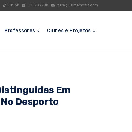
TikTok
291202280
geral@jaimemoniz.com
Professores
Clubes e Projetos
Distinguidas Em
E No Desporto