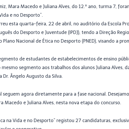
iz, Mara Macedo e Juliana Alves, do 12.º ano, turma 7, foram
 Vida e no Desporto”.
u esta quarta-feira, 22 de abril, no auditório da Escola Prof
rtuguês do Desporto e Juventude (IPDJ), tendo a Direção Reg
do Plano Nacional de Ética no Desporto (PNED), visando a pr
ento de estudantes de estabelecimentos de ensino público,
 mesmo segmento aos trabalhos dos alunos Juliana Alves, da
a Dr. Ângelo Augusto da Silva.
al seguem agora diretamente para a fase nacional. Desejamo
ara Macedo e Juliana Alves, nesta nova etapa do concurso.
Ética na Vida e no Desporto” registou 27 candidaturas, excl