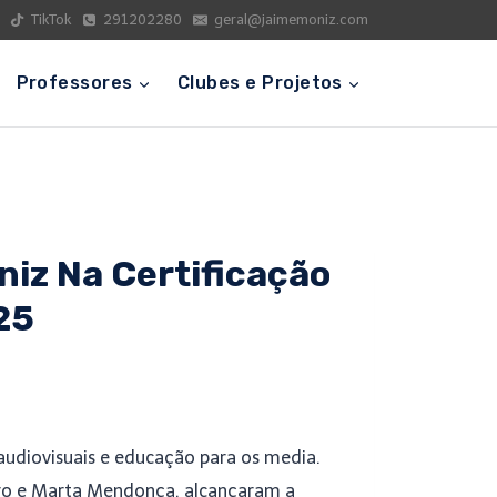
TikTok
291202280
geral@jaimemoniz.com
Professores
Clubes e Projetos
iz Na Certificação
25
audiovisuais e educação para os media.
eiro e Marta Mendonça, alcançaram a