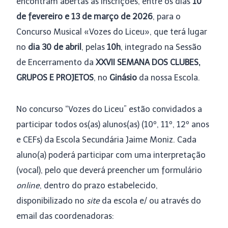
encontram abertas as Inscrições, entre os dias
10
de fevereiro e 13 de março de 2026
, para o
Concurso Musical «Vozes do Liceu», que terá lugar
no
dia 30 de abril
, pelas
10h
, integrado na Sessão
de Encerramento da
XXVII SEMANA DOS CLUBES,
GRUPOS E PROJETOS
, no
Ginásio
da nossa Escola.
No concurso “Vozes do Liceu” estão convidados a
participar todos os(as) alunos(as) (10º, 11º, 12º anos
e CEFs) da Escola Secundária Jaime Moniz. Cada
aluno(a) poderá participar com uma interpretação
(vocal), pelo que deverá preencher um formulário
online
, dentro do prazo estabelecido,
disponibilizado no
site
da escola e/ ou através do
email das coordenadoras: