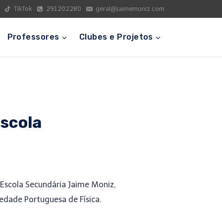
TikTok
291202280
geral@jaimemoniz.com
Professores
Clubes e Projetos
Escola
a Escola Secundária Jaime Moniz,
iedade Portuguesa de Física.