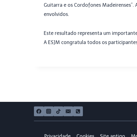
Guitarra e os Cordofones Madeirenses”. A
envolvidos.
Este resultado representa um importante 
A ESJM congratula todos os participant
Privacidade
Cookies
Site antigo
Mo