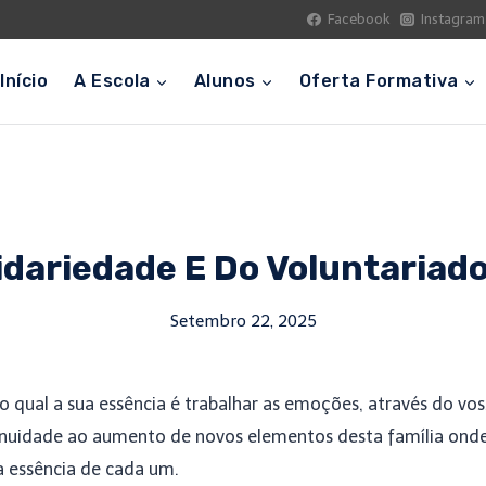
Facebook
Instagram
Início
A Escola
Alunos
Oferta Formativa
idariedade E Do Voluntariad
Setembro 22, 2025
no qual a sua essência é trabalhar as emoções, através do vo
ntinuidade ao aumento de novos elementos desta família ond
a essência de cada um.