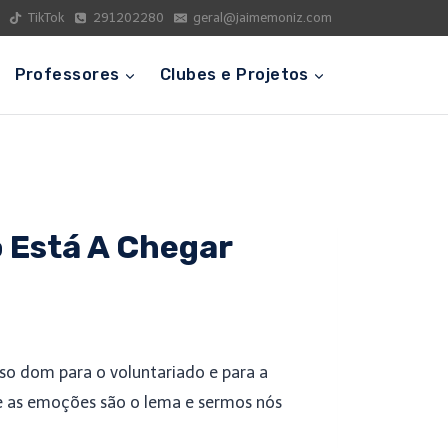
TikTok
291202280
geral@jaimemoniz.com
Professores
Clubes e Projetos
o Está A Chegar
sso dom para o voluntariado e para a
e as emoções são o lema e sermos nós