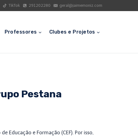
TikTok
291202280
geral@jaimemoniz.com
Professores
Clubes e Projetos
rupo Pestana
 de Educação e Formação (CEF). Por isso,