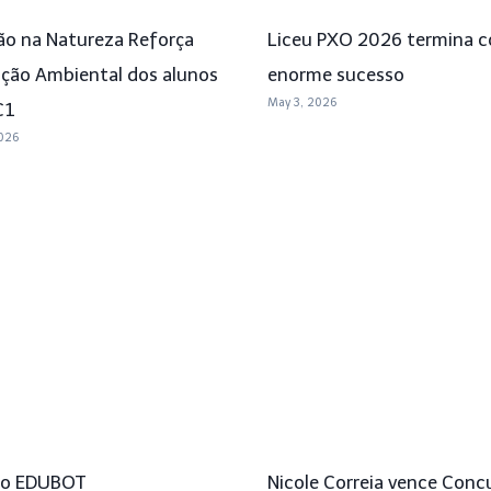
ão na Natureza Reforça
Liceu PXO 2026 termina 
ção Ambiental dos alunos
enorme sucesso
May 3, 2026
C1
026
to EDUBOT
Nicole Correia vence Conc