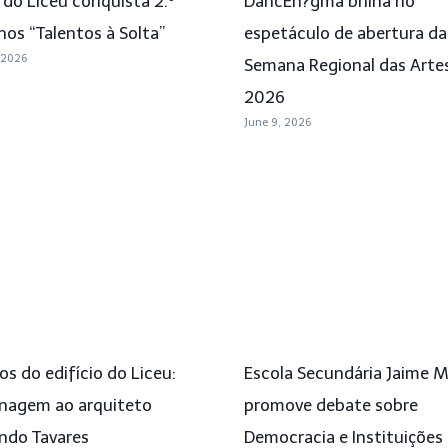
 do Liceu conquista 2.º
DancEn?gma brilha no
nos “Talentos à Solta”
espetáculo de abertura da
 2026
Semana Regional das Arte
2026
June 9, 2026
s do edifício do Liceu:
Escola Secundária Jaime 
agem ao arquiteto
promove debate sobre
do Tavares
Democracia e Instituições