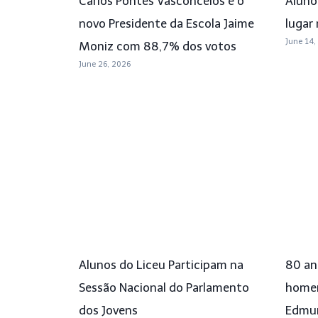
Carlos Pontes Vasconcelos é o
Aluno
novo Presidente da Escola Jaime
lugar 
June 14,
Moniz com 88,7% dos votos
June 26, 2026
Alunos do Liceu Participam na
80 ano
Sessão Nacional do Parlamento
homen
dos Jovens
Edmun