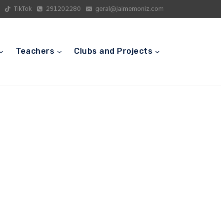
TikTok
291202280
geral@jaimemoniz.com
Teachers
Clubs and Projects