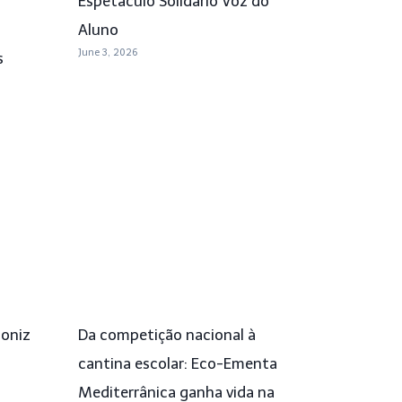
Espetáculo Solidário Voz do
Aluno
June 3, 2026
s
Moniz
Da competição nacional à
cantina escolar: Eco-Ementa
Mediterrânica ganha vida na