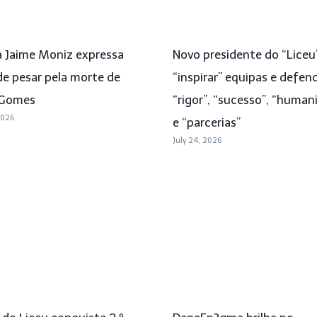
a Jaime Moniz expressa
Novo presidente do “Liceu
de pesar pela morte de
“inspirar” equipas e defen
 Gomes
“rigor”, “sucesso”, “human
2026
e “parcerias”
July 24, 2026