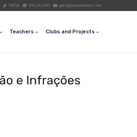
TikTok
291202280
geral@jaimemoniz.com
Teachers
Clubs and Projects
ão e Infrações