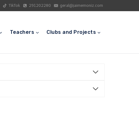
TikTok
291202280
geral@jaimemoniz.com
Teachers
Clubs and Projects