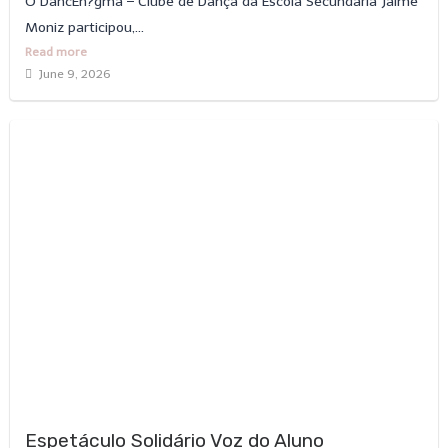
O DancEn?gma – Clube de Dança da Escola Secundária Jaime
Moniz participou,...
Read more
June 9, 2026
Espetáculo Solidário Voz do Aluno