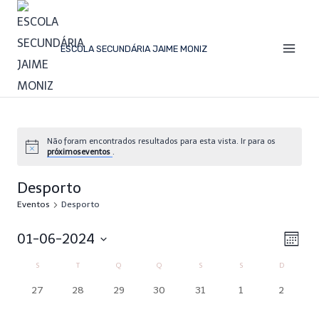
ESCOLA SECUNDÁRIA JAIME MONIZ
Não foram encontrados resultados para esta vista. Ir para os
próximoseventos
.
Desporto
Eventos
Desporto
01-06-2024
Ev
Vi
Mês
Selecione
Vi
S
T
Q
Q
S
S
D
Calendário
data
Na
0
0
0
0
0
0
0
27
28
29
30
31
1
2
Nav
eventos,
eventos,
eventos,
eventos,
eventos,
eventos,
eventos,