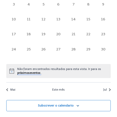
de
0
0
0
0
0
0
0
3
4
5
6
7
8
9
eventos,
eventos,
eventos,
eventos,
eventos,
eventos,
eventos,
Eventos
0
0
0
0
0
0
0
10
11
12
13
14
15
16
eventos,
eventos,
eventos,
eventos,
eventos,
eventos,
eventos,
0
0
0
0
0
0
0
17
18
19
20
21
22
23
eventos,
eventos,
eventos,
eventos,
eventos,
eventos,
eventos,
0
0
0
0
0
0
0
24
25
26
27
28
29
30
eventos,
eventos,
eventos,
eventos,
eventos,
eventos,
eventos,
Não foram encontrados resultados para esta vista. Ir para os
próximoseventos
.
Mai
Este mês
Jul
Subscrever o calendario