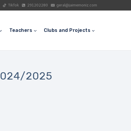
TikTok
291202280
geral@jaimemoniz.com
Teachers
Clubs and Projects
2024/2025