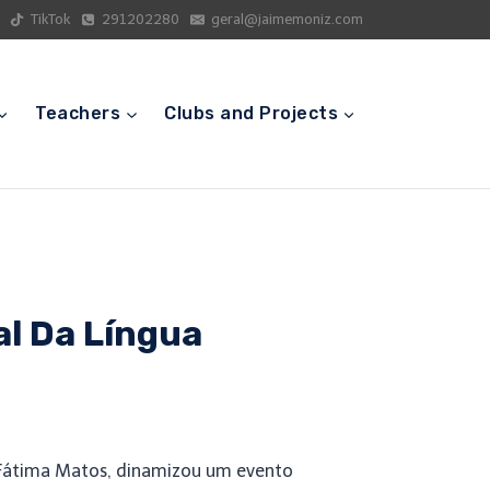
TikTok
291202280
geral@jaimemoniz.com
Teachers
Clubs and Projects
al Da Língua
e Fátima Matos, dinamizou um evento