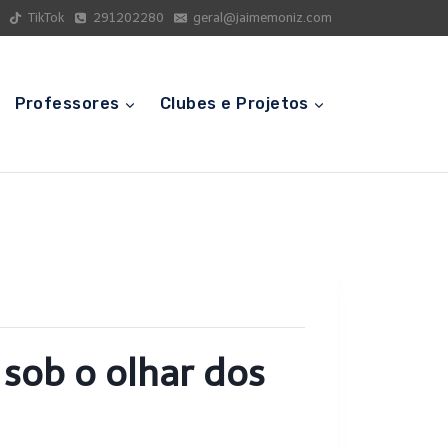
TikTok
291202280
geral@jaimemoniz.com
Professores
Clubes e Projetos
 sob o olhar dos