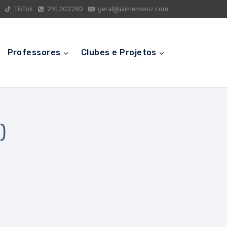
TikTok
291202280
geral@jaimemoniz.com
Professores
Clubes e Projetos
)