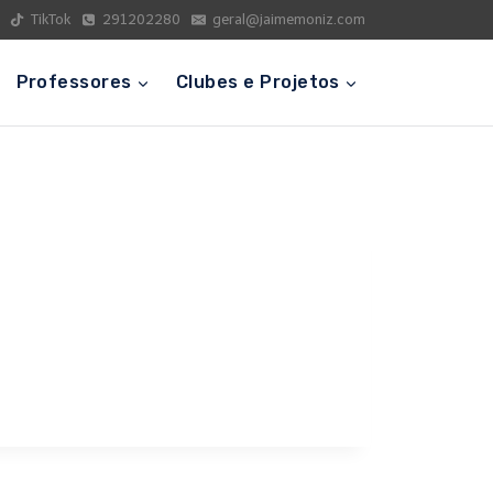
TikTok
291202280
geral@jaimemoniz.com
Professores
Clubes e Projetos